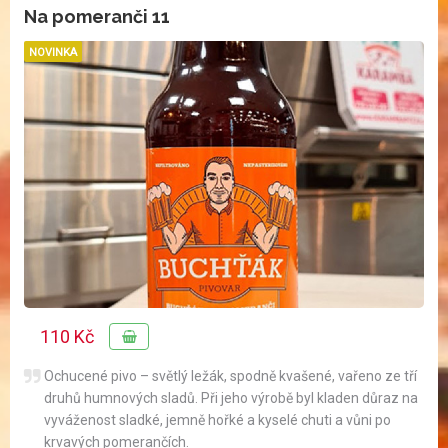
Na pomeranči 11
NOVINKA
110 Kč
Ochucené pivo – světlý ležák, spodně kvašené, vařeno ze tří
druhů humnových sladů. Při jeho výrobě byl kladen důraz na
vyváženost sladké, jemně hořké a kyselé chuti a vůni po
krvavých pomerančích.