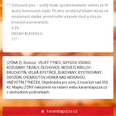
Ochucené pivo – světlý ležák, spodně kvašené, vařeno ze tří
druhů humnových sladů. Při jeho výrobě byl kladen důraz na
vyváženost sladké, jemně hořké a kyselé chuti a vůni po
krvavých pomerančích.
4,2%
OBSAH ALKOHOLU
11°
(ZÓNA 2). Rozvoz . VELKÝ TÝNEC, GRYGOV, VSISKO,
KOŽUŠANY-TÁŽALY, ČECHOVICE, NEDVĚZÍ, KŘELOV-
BŘUCHOTÍN, VELKÁ BYSTŘICE, BUKOVANY, BYSTROVANY,
DROŽDÍN, CHOMOUTOV, HORKA NAD MORAVOU,
HNĚVOTÍN,TÝNEČEK. Objednávka pro zónu 2 musí být nad 350
Kč. Mapku ZÓNY naleznete na našem webu karambapizza.cz
v obchodních podmínkách.
karambapizza.cz