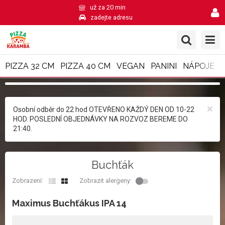
už za 20 min
zadejte adresu
PIZZA 32 CM
PIZZA 40 CM
VEGAN
PANINI
NÁPOJE
×
Osobní odběr do 22 hod OTEVŘENO KAŽDÝ DEN OD 10-22
HOD. POSLEDNÍ OBJEDNÁVKY NA ROZVOZ BEREME DO
21:40.
Buchťák
Zobrazení:
Zobrazit alergeny:
Maximus Buchťákus IPA 14