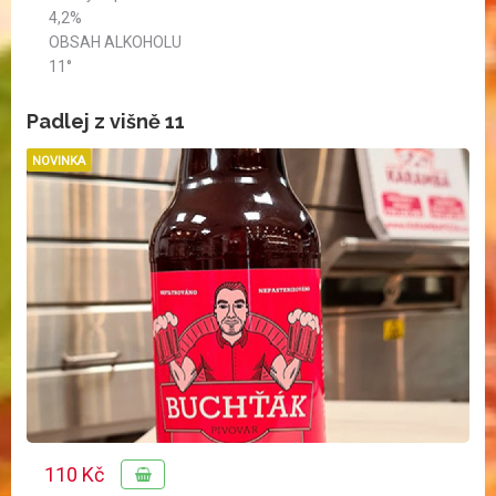
4,2%
OBSAH ALKOHOLU
11°
Padlej z višně 11
NOVINKA
110 Kč