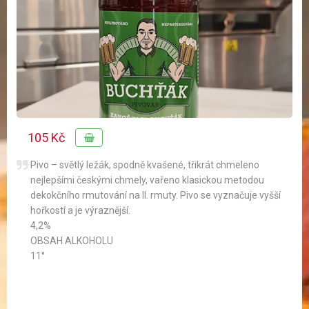
105 Kč
Pivo – světlý ležák, spodně kvašené, třikrát chmeleno
nejlepšími českými chmely, vařeno klasickou metodou
dekokčního rmutování na II. rmuty. Pivo se vyznačuje vyšší
hořkostí a je výraznější.
4,2%
OBSAH ALKOHOLU
11°