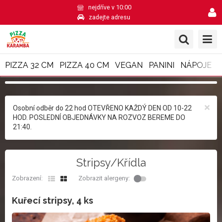
nejdříve v 10:00
zadejte adresu
PIZZA 32 CM
PIZZA 40 CM
VEGAN
PANINI
NÁPOJE
×
Osobní odběr do 22 hod OTEVŘENO KAŽDÝ DEN OD 10-22
HOD. POSLEDNÍ OBJEDNÁVKY NA ROZVOZ BEREME DO
21:40.
Stripsy/Křídla
Zobrazení:
Zobrazit alergeny:
Kuřecí stripsy, 4 ks