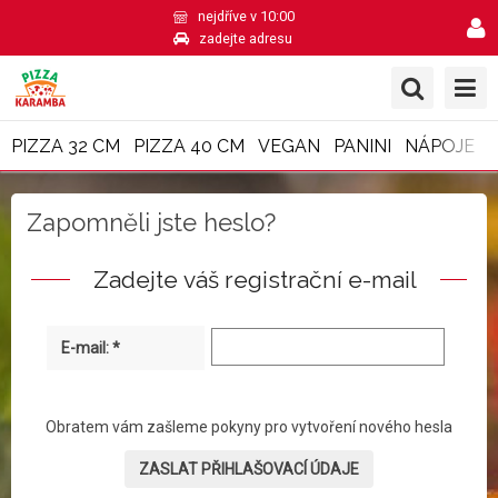
nejdříve v 10:00
zadejte adresu
PIZZA 32 CM
PIZZA 40 CM
VEGAN
PANINI
NÁPOJE
Zapomněli jste heslo?
Zadejte váš registrační e-mail
E-mail: *
Obratem vám zašleme pokyny pro vytvoření nového hesla