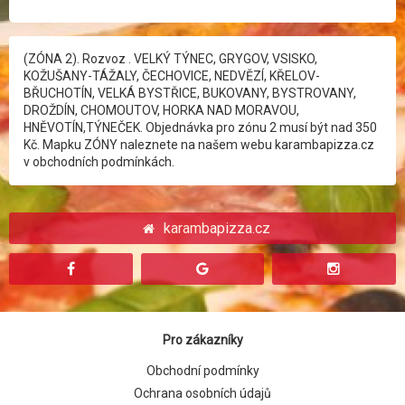
(ZÓNA 2). Rozvoz . VELKÝ TÝNEC, GRYGOV, VSISKO,
KOŽUŠANY-TÁŽALY, ČECHOVICE, NEDVĚZÍ, KŘELOV-
BŘUCHOTÍN, VELKÁ BYSTŘICE, BUKOVANY, BYSTROVANY,
DROŽDÍN, CHOMOUTOV, HORKA NAD MORAVOU,
HNĚVOTÍN,TÝNEČEK. Objednávka pro zónu 2 musí být nad 350
Kč. Mapku ZÓNY naleznete na našem webu karambapizza.cz
v obchodních podmínkách.
karambapizza.cz
Pro zákazníky
Obchodní podmínky
Ochrana osobních údajů